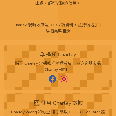
出處，都可以隨意使用。
Charley 現時收錄咗 9136 項資料，並持續增加中
睇晒完整目錄
追蹤 Charley
睇下 Charley 介紹咗咩精選黃店，亦歡迎朋友搵
Charley 報料。
使用 Charley 數據
Charley Wong 和你查 嘅
原碼
以
GPL-3.0-or-later
發