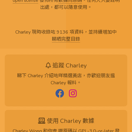
open license
發佈所有
數據同原碼
。任何人只要註明
出處，都可以隨意使用。
Charley 現時收錄咗 9136 項資料，並持續增加中
睇晒完整目錄
追蹤 Charley
睇下 Charley 介紹咗咩精選黃店，亦歡迎朋友搵
Charley 報料。
使用 Charley 數據
Charley Wong 和你查 嘅
原碼
以
GPL-3.0-or-later
發