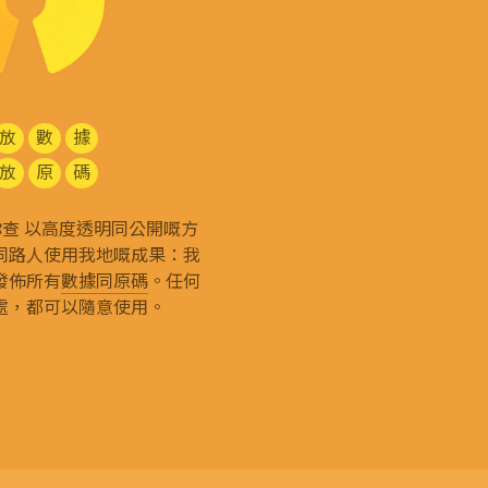
放
數
據
放
原
碼
g 和你查 以高度透明同公開嘅方
同路人使用我地嘅成果：我
發佈所有
數據同原碼
。任何
處，都可以隨意使用。