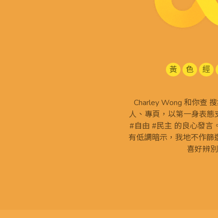
黃
色
經
Charley Wong 和你
人、專頁，以第一身表態支
#自由 #民主 的良心發
有低調暗示，我地不作篩
喜好辨別