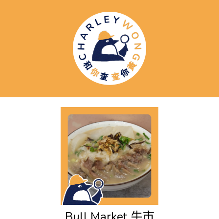
Bull Market
牛市