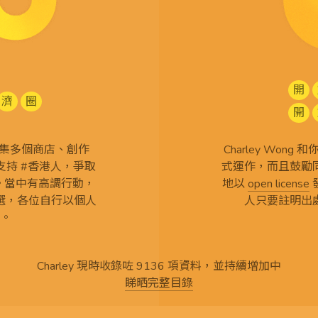
開
濟
圈
開
查 搜集多個商店、創作
Charley Won
持 #香港人，爭取
式運作，而且鼓勵
言。當中有高調行動，
地以
open license
選，各位自行以個人
人只要註明出
。
Charley 現時收錄咗 9136 項資料，並持續增加中
睇晒完整目錄