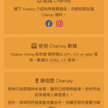
追蹤 Charley
睇下 Charley 介紹咗咩精選黃店，亦歡迎朋友搵
Charley 報料。
使用 Charley 數據
Charley Wong 和你查 嘅
原碼
以
GPL-3.0-or-later
發
佈，數據以
ODbL-1.0
發佈。
邊個整 Charley
我哋只係兩個仲未放棄，雖然已經唔喺香港，但依然自
認係香港人嘅普通人。
另外，我哋
同終極黃藍地圖合作
，持續互相完善雙方嘅