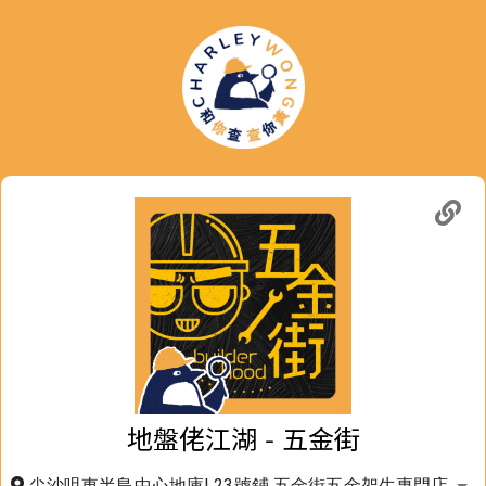
地盤佬江湖 - 五金街
尖沙咀東半島中心地庫L23號鋪 五金街五金架生專門店