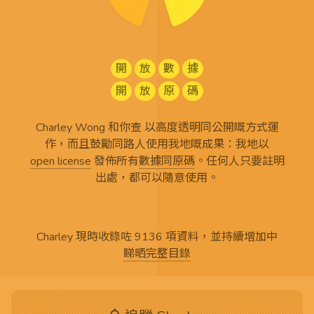
開
放
數
據
開
放
原
碼
Charley Wong 和你查 以高度透明同公開嘅方式運
作，而且鼓勵同路人使用我地嘅成果：我地以
open license
發佈所有
數據同原碼
。任何人只要註明
出處，都可以隨意使用。
Charley 現時收錄咗 9136 項資料，並持續增加中
睇晒完整目錄