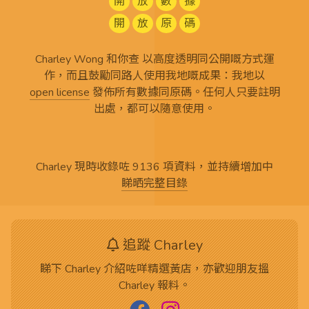
開
放
數
據
開
放
原
碼
Charley Wong 和你查 以高度透明同公開嘅方式運
作，而且鼓勵同路人使用我地嘅成果：我地以
open license
發佈所有
數據同原碼
。任何人只要註明
出處，都可以隨意使用。
Charley 現時收錄咗 9136 項資料，並持續增加中
睇晒完整目錄
追蹤 Charley
睇下 Charley 介紹咗咩精選黃店，亦歡迎朋友搵
Charley 報料。