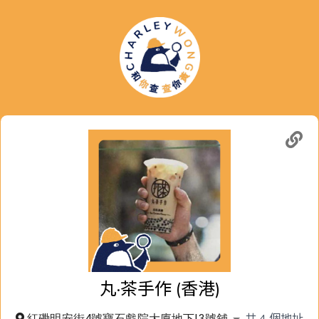
丸·茶手作 (香港)
共
4
個地址
紅磡明安街4號寶石戲院大廈地下I3號舖