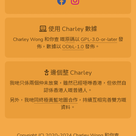
使用 Charley 數據
Charley Wong 和你查 嘅
原碼
以
GPL-3.0-or-later
發
佈，數據以
ODbL-1.0
發佈。
邊個整 Charley
我哋只係兩個仲未放棄，雖然已經唔喺香港，但依然自
認係香港人嘅普通人。
另外，我哋
同終極黃藍地圖合作
，持續互相完善雙方嘅
資料。
Copyright (C) 2020-2024
Charley Wong 和你查