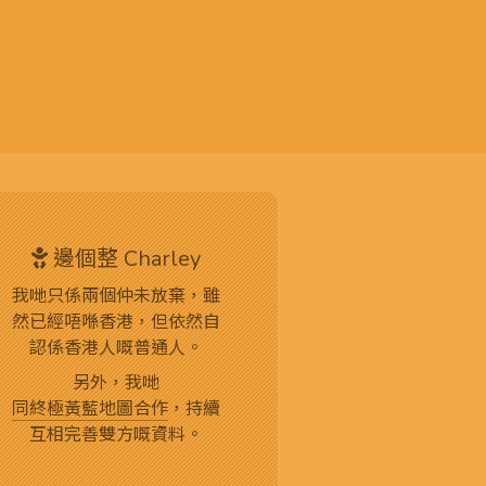
邊個整 Charley
我哋只係兩個仲未放棄，雖
然已經唔喺香港，但依然自
認係香港人嘅普通人。
另外，我哋
同終極黃藍地圖合作
，持續
互相完善雙方嘅資料。