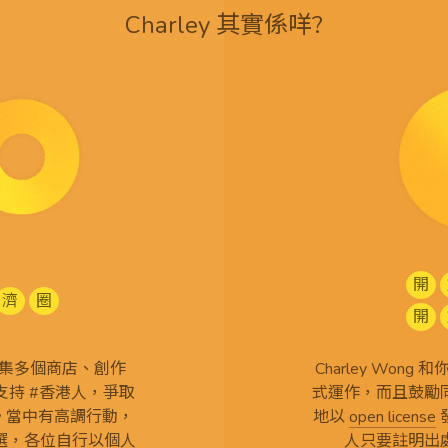
Charley 其實係咩?
開
濟
圈
開
查 搜集多個商店、創作
Charley Won
持 #香港人，爭取
式運作，而且鼓勵
言。當中有高調行動，
地以
open license
選，各位自行以個人
人只要註明出