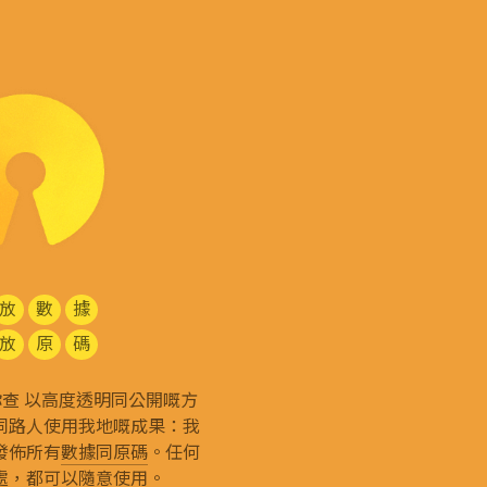
放
數
據
放
原
碼
g 和你查 以高度透明同公開嘅方
同路人使用我地嘅成果：我
發佈所有
數據同原碼
。任何
處，都可以隨意使用。