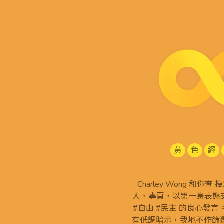
黃
色
經
Charley Wong 和你
人、專頁，以第一身表態支
#自由 #民主 的良心發
有低調暗示，我地不作篩