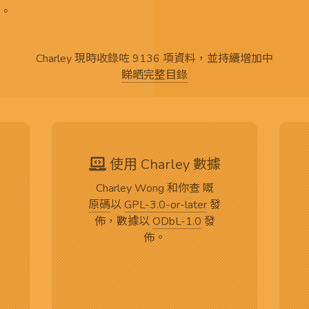
。
Charley 現時收錄咗 9136 項資料，並持續增加中
睇晒完整目錄
使用 Charley 數據
Charley Wong 和你查 嘅
原碼
以
GPL-3.0-or-later
發
佈，數據以
ODbL-1.0
發
佈。