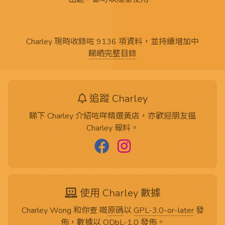
Charley 現時收錄咗 9136 項資料，並持續增加中
睇晒完整目錄
追蹤 Charley
睇下 Charley 介紹咗咩精選黃店，亦歡迎朋友搵
Charley 報料。
使用 Charley 數據
Charley Wong 和你查 嘅
原碼
以
GPL-3.0-or-later
發
佈，數據以
ODbL-1.0
發佈。