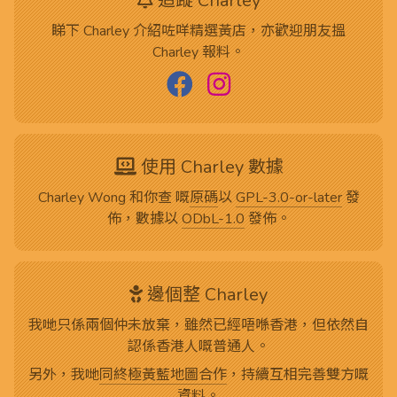
追蹤 Charley
睇下 Charley 介紹咗咩精選黃店，亦歡迎朋友搵
Charley 報料。
使用 Charley 數據
Charley Wong 和你查 嘅
原碼
以
GPL-3.0-or-later
發
佈，數據以
ODbL-1.0
發佈。
邊個整 Charley
我哋只係兩個仲未放棄，雖然已經唔喺香港，但依然自
認係香港人嘅普通人。
另外，我哋
同終極黃藍地圖合作
，持續互相完善雙方嘅
資料。