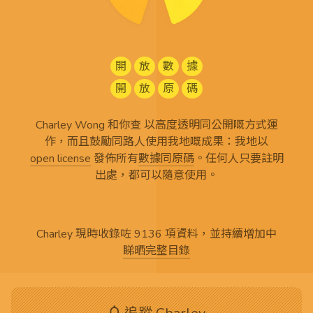
開
放
數
據
開
放
原
碼
Charley Wong 和你查 以高度透明同公開嘅方式運
作，而且鼓勵同路人使用我地嘅成果：我地以
open license
發佈所有
數據同原碼
。任何人只要註明
出處，都可以隨意使用。
Charley 現時收錄咗 9136 項資料，並持續增加中
睇晒完整目錄