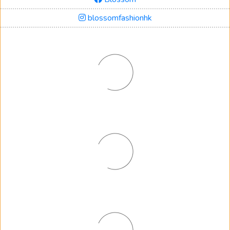
blossomfashionhk