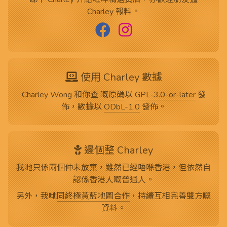
Charley 報料。
使用 Charley 數據
Charley Wong 和你查 嘅
原碼
以
GPL-3.0-or-later
發
佈，數據以
ODbL-1.0
發佈。
邊個整 Charley
我哋只係兩個仲未放棄，雖然已經唔喺香港，但依然自
認係香港人嘅普通人。
另外，我哋
同終極黃藍地圖合作
，持續互相完善雙方嘅
資料。