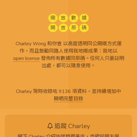
開
放
數
據
開
放
原
碼
Charley Wong 和你查 以高度透明同公開嘅方式運
作，而且鼓勵同路人使用我地嘅成果：我地以
open license
發佈所有
數據同原碼
。任何人只要註明
出處，都可以隨意使用。
Charley 現時收錄咗 9136 項資料，並持續增加中
睇晒完整目錄
追蹤 Charley
睇下 Charley 介紹咗咩精選黃店，亦歡迎朋友搵