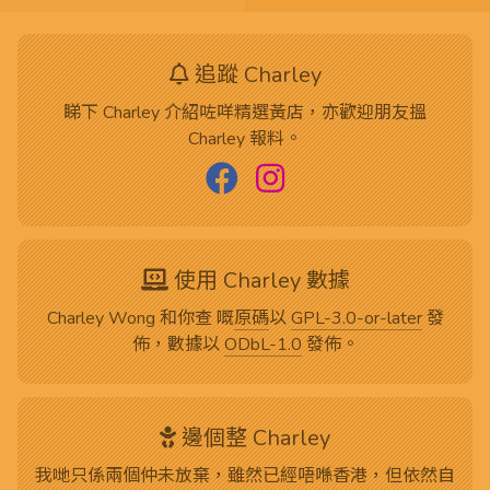
追蹤 Charley
睇下 Charley 介紹咗咩精選黃店，亦歡迎朋友搵
Charley 報料。
使用 Charley 數據
Charley Wong 和你查 嘅
原碼
以
GPL-3.0-or-later
發
佈，數據以
ODbL-1.0
發佈。
邊個整 Charley
我哋只係兩個仲未放棄，雖然已經唔喺香港，但依然自