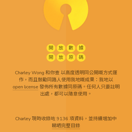
開
放
數
據
開
放
原
碼
Charley Wong 和你查 以高度透明同公開嘅方式運
作，而且鼓勵同路人使用我地嘅成果：我地以
open license
發佈所有
數據同原碼
。任何人只要註明
出處，都可以隨意使用。
Charley 現時收錄咗 9136 項資料，並持續增加中
睇晒完整目錄