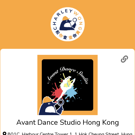
Avant Dance Studio Hong Kong
801C, Harbour Centre Tower 1, 1 Hok Cheung Street, Hung