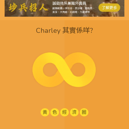
Charley 其實係咩?
黃
色
經
濟
圈