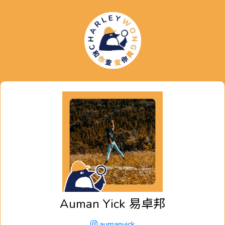
Auman Yick
易卓邦
aumanyick