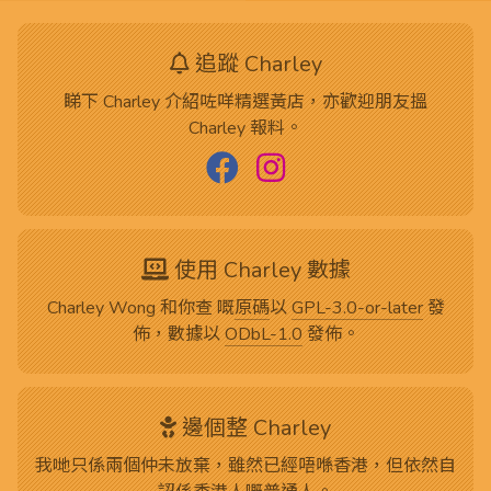
追蹤 Charley
睇下 Charley 介紹咗咩精選黃店，亦歡迎朋友搵
Charley 報料。
使用 Charley 數據
Charley Wong 和你查 嘅
原碼
以
GPL-3.0-or-later
發
佈，數據以
ODbL-1.0
發佈。
邊個整 Charley
我哋只係兩個仲未放棄，雖然已經唔喺香港，但依然自