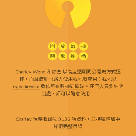
開
放
數
據
開
放
原
碼
Charley Wong 和你查 以高度透明同公開嘅方式運
作，而且鼓勵同路人使用我地嘅成果：我地以
open license
發佈所有
數據同原碼
。任何人只要註明
出處，都可以隨意使用。
Charley 現時收錄咗 9136 項資料，並持續增加中
睇晒完整目錄