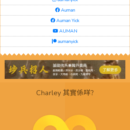
Auman
Auman Yick
AUMAN
aumanyick
Charley 其實係咩?