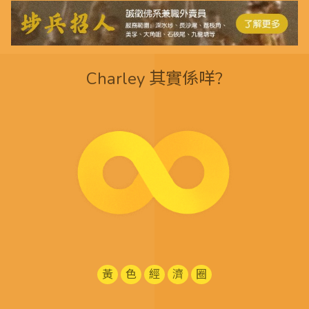
Charley 其實係咩?
黃
色
經
濟
圈