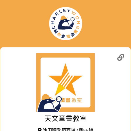
天文童畫教室
沙田穗禾苑商場2樓F6鋪