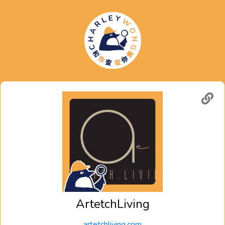
ArtetchLiving
artetchliving.com