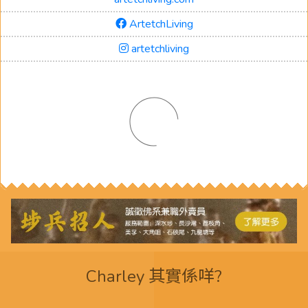
ArtetchLiving
artetchliving
Charley 其實係咩?