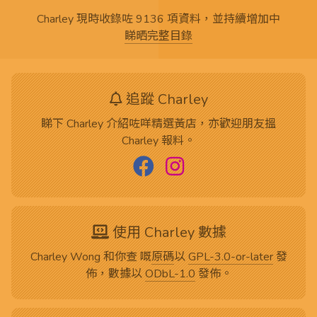
Charley 現時收錄咗 9136 項資料，並持續增加中
睇晒完整目錄
追蹤 Charley
睇下 Charley 介紹咗咩精選黃店，亦歡迎朋友搵
Charley 報料。
使用 Charley 數據
Charley Wong 和你查 嘅
原碼
以
GPL-3.0-or-later
發
佈，數據以
ODbL-1.0
發佈。