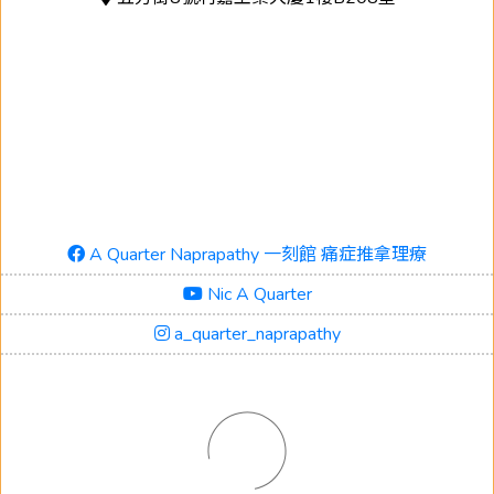
A Quarter Naprapathy 一刻館 痛症推拿理療
Nic A Quarter
a_quarter_naprapathy