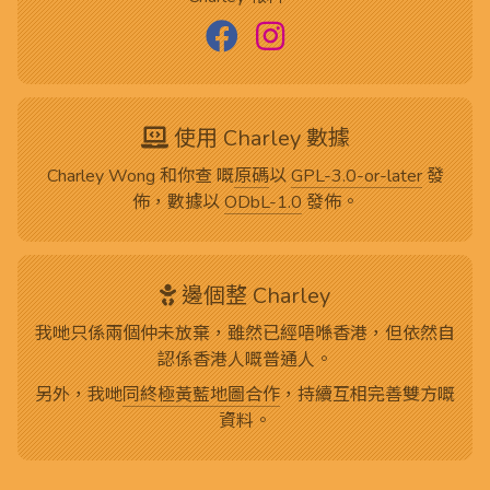
使用 Charley 數據
Charley Wong 和你查 嘅
原碼
以
GPL-3.0-or-later
發
佈，數據以
ODbL-1.0
發佈。
邊個整 Charley
我哋只係兩個仲未放棄，雖然已經唔喺香港，但依然自
認係香港人嘅普通人。
另外，我哋
同終極黃藍地圖合作
，持續互相完善雙方嘅
資料。