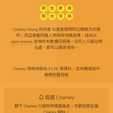
開
放
數
據
開
放
原
碼
Charley Wong 和你查 以高度透明同公開嘅方式運
作，而且鼓勵同路人使用我地嘅成果：我地以
open license
發佈所有
數據同原碼
。任何人只要註明
出處，都可以隨意使用。
Charley 現時收錄咗 9136 項資料，並持續增加中
睇晒完整目錄
追蹤 Charley
睇下 Charley 介紹咗咩精選黃店，亦歡迎朋友搵
Charley 報料。