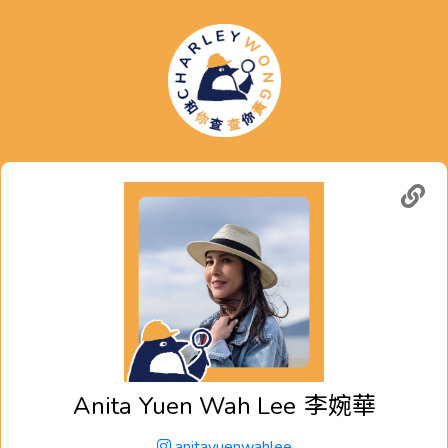
Anita Yuen Wah Lee
李婉華
anitayuenwahlee