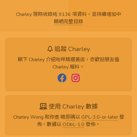
Charley 現時收錄咗 9136 項資料，並持續增加中
睇晒完整目錄
追蹤 Charley
睇下 Charley 介紹咗咩精選黃店，亦歡迎朋友搵
Charley 報料。
使用 Charley 數據
Charley Wong 和你查 嘅
原碼
以
GPL-3.0-or-later
發
佈，數據以
ODbL-1.0
發佈。