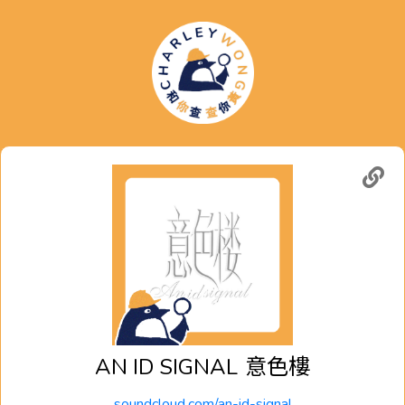
AN ID SIGNAL
意色樓
soundcloud.com/an-id-signal