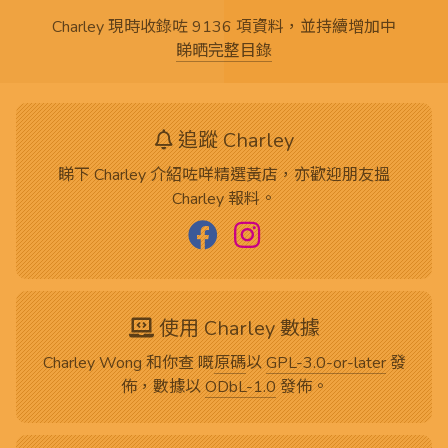
Charley 現時收錄咗 9136 項資料，並持續增加中
睇晒完整目錄
追蹤 Charley
睇下 Charley 介紹咗咩精選黃店，亦歡迎朋友搵
Charley 報料。
使用 Charley 數據
Charley Wong 和你查 嘅
原碼
以
GPL-3.0-or-later
發
佈，數據以
ODbL-1.0
發佈。