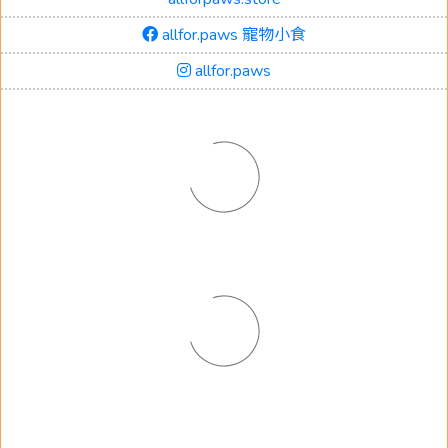
allfor.paws 寵物小食
allfor.paws