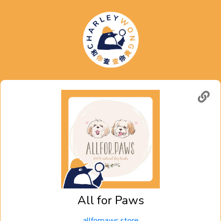
All for Paws
allforpaws.store