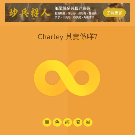
Charley 其實係咩?
黃
色
經
濟
圈