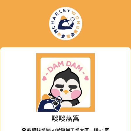
啖啖燕窩
觀塘駿業街60號駿運工業大廈一樓B1室