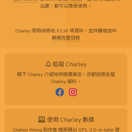
出處，都可以隨意使用。
Charley 現時收錄咗 9136 項資料，並持續增加中
睇晒完整目錄
追蹤 Charley
睇下 Charley 介紹咗咩精選黃店，亦歡迎朋友搵
Charley 報料。
使用 Charley 數據
Charley Wong 和你查 嘅
原碼
以
GPL-3.0-or-later
發