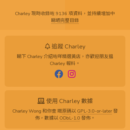
Charley 現時收錄咗 9136 項資料，並持續增加中
睇晒完整目錄
追蹤 Charley
睇下 Charley 介紹咗咩精選黃店，亦歡迎朋友搵
Charley 報料。
使用 Charley 數據
Charley Wong 和你查 嘅
原碼
以
GPL-3.0-or-later
發
佈，數據以
ODbL-1.0
發佈。