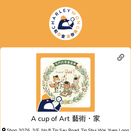
A cup of Art
藝術．家
Shop 3076, 3/F, No.8 Tin Sau Road, Tin Shui Wai, Yuen Long