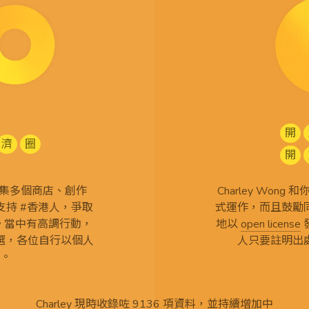
開
濟
圈
開
查 搜集多個商店、創作
Charley Won
持 #香港人，爭取
式運作，而且鼓勵
言。當中有高調行動，
地以
open license
選，各位自行以個人
人只要註明出
。
Charley 現時收錄咗 9136 項資料，並持續增加中