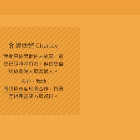
邊個整 Charley
我哋只係兩個仲未放棄，雖
然已經唔喺香港，但依然自
認係香港人嘅普通人。
另外，我哋
同終極黃藍地圖合作
，持續
互相完善雙方嘅資料。