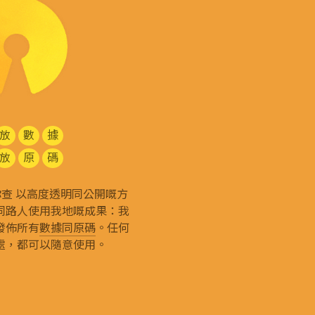
放
數
據
放
原
碼
g 和你查 以高度透明同公開嘅方
同路人使用我地嘅成果：我
發佈所有
數據同原碼
。任何
處，都可以隨意使用。