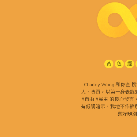
黃
色
經
Charley Wong 和你
人、專頁，以第一身表態支
#自由 #民主 的良心發
有低調暗示，我地不作篩
喜好辨別