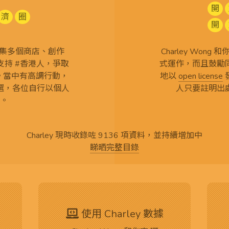
開
濟
圈
開
查 搜集多個商店、創作
Charley Won
持 #香港人，爭取
式運作，而且鼓勵
言。當中有高調行動，
地以
open license
選，各位自行以個人
人只要註明出
。
Charley 現時收錄咗 9136 項資料，並持續增加中
睇晒完整目錄
使用 Charley 數據