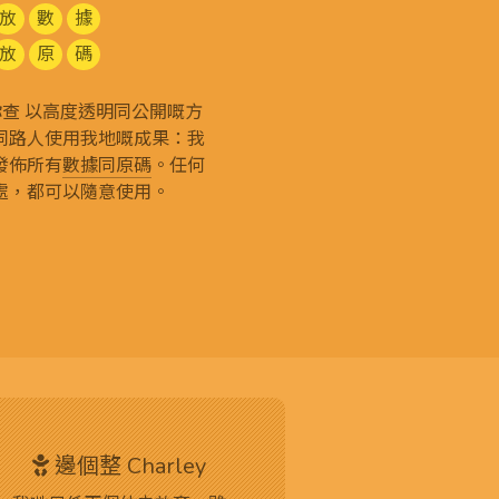
放
數
據
放
原
碼
g 和你查 以高度透明同公開嘅方
同路人使用我地嘅成果：我
發佈所有
數據同原碼
。任何
處，都可以隨意使用。
邊個整 Charley