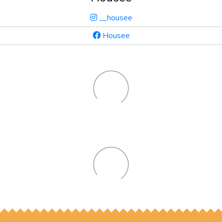
__housee
Housee