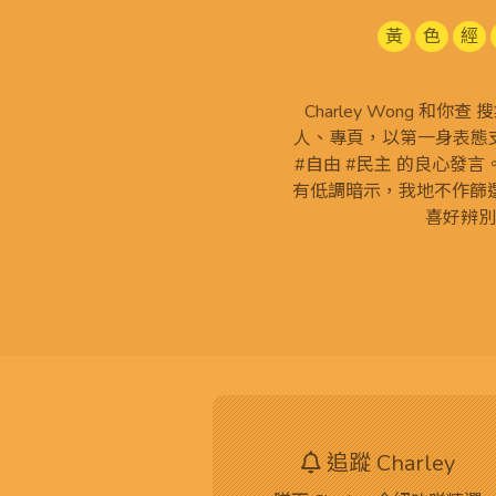
黃
色
經
Charley Wong 和你
人、專頁，以第一身表態支
#自由 #民主 的良心發
有低調暗示，我地不作篩
喜好辨別
追蹤 Charley