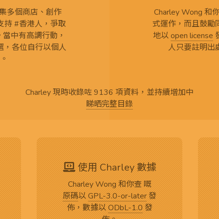
查 搜集多個商店、創作
Charley Won
持 #香港人，爭取
式運作，而且鼓勵
言。當中有高調行動，
地以
open license
選，各位自行以個人
人只要註明出
。
Charley 現時收錄咗 9136 項資料，並持續增加中
睇晒完整目錄
使用 Charley 數據
Charley Wong 和你查 嘅
原碼
以
GPL-3.0-or-later
發
佈，數據以
ODbL-1.0
發