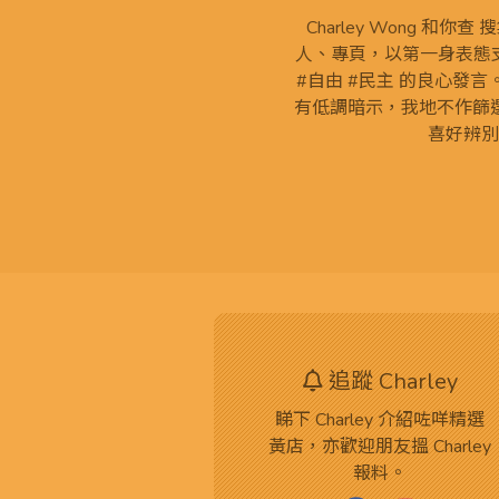
Charley Wong 和你
人、專頁，以第一身表態支
#自由 #民主 的良心發
有低調暗示，我地不作篩
喜好辨別
追蹤 Charley
睇下 Charley 介紹咗咩精選
黃店，亦歡迎朋友搵 Charley
報料。