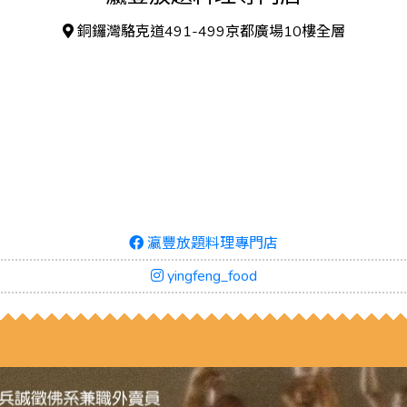
銅鑼灣駱克道491-499京都廣場10樓全層
瀛豐放題料理專門店
yingfeng_food