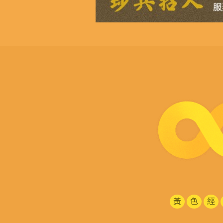
黃
色
經