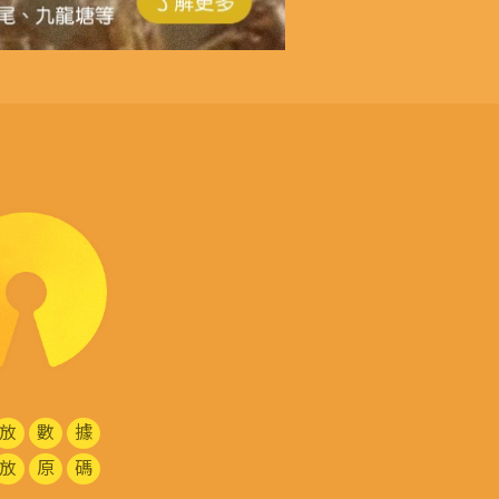
放
數
據
放
原
碼