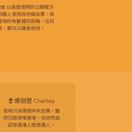
g 和你查 以高度透明同公開嘅方
同路人使用我地嘅成果：我
發佈所有
數據同原碼
。任何
處，都可以隨意使用。
邊個整 Charley
我哋只係兩個仲未放棄，雖
然已經唔喺香港，但依然自
認係香港人嘅普通人。