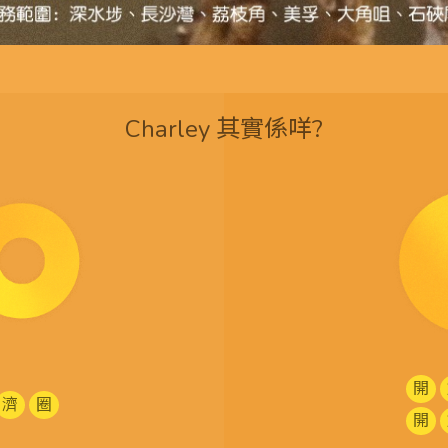
Charley 其實係咩?
開
濟
圈
開