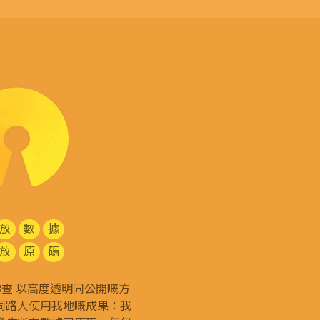
放
數
據
放
原
碼
g 和你查 以高度透明同公開嘅方
同路人使用我地嘅成果：我