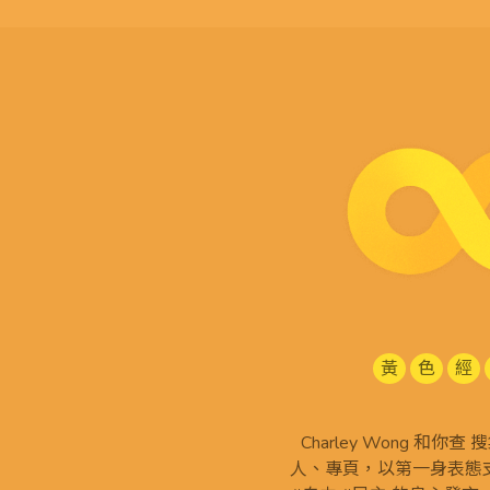
黃
色
經
Charley Wong 和你
人、專頁，以第一身表態支