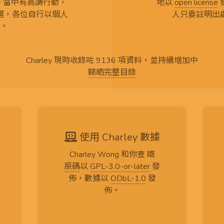
言。當中有高調行動，
地以
open license
選，各位自行以個人
人只要註明出
。
Charley 現時收錄咗 9136 項資料，並持續增加中
睇晒完整目錄
使用 Charley 數據
Charley Wong 和你查 嘅
原碼
以
GPL-3.0-or-later
發
佈，數據以
ODbL-1.0
發
佈。