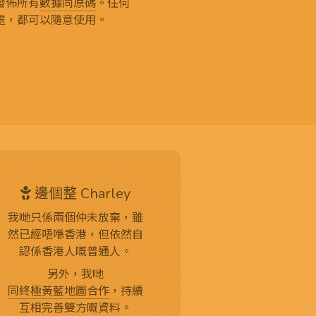
發佈所有
數據同原碼
。任何
處，都可以隨意使用。
邊個整 Charley
我哋只係兩個仲未放棄，雖
然已經唔喺香港，但依然自
認係香港人嘅普通人。
另外，我哋
同終極黃藍地圖合作
，持續
互相完善雙方嘅資料。