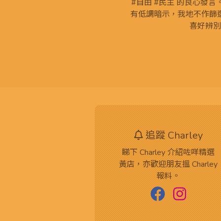
#自由 #民主 的良心發
有低調暗示，我地不作篩
喜好辨別
追蹤 Charley
睇下 Charley 介紹咗咩精選
黃店，亦歡迎朋友搵 Charley
報料。