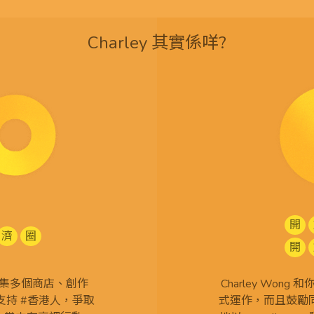
Charley 其實係咩?
開
濟
圈
開
查 搜集多個商店、創作
Charley Won
持 #香港人，爭取
式運作，而且鼓勵