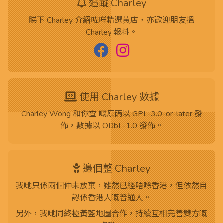
追蹤 Charley
睇下 Charley 介紹咗咩精選黃店，亦歡迎朋友搵
Charley 報料。
使用 Charley 數據
Charley Wong 和你查 嘅
原碼
以
GPL-3.0-or-later
發
佈，數據以
ODbL-1.0
發佈。
邊個整 Charley
我哋只係兩個仲未放棄，雖然已經唔喺香港，但依然自
認係香港人嘅普通人。
另外，我哋
同終極黃藍地圖合作
，持續互相完善雙方嘅