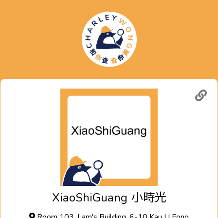
XiaoShiGuang
小時光
Room 103, Lam's Building, 6-10 Kau U Fong