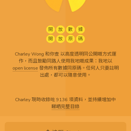
開
放
數
據
開
放
原
碼
Charley Wong 和你查 以高度透明同公開嘅方式運
作，而且鼓勵同路人使用我地嘅成果：我地以
open license
發佈所有
數據同原碼
。任何人只要註明
出處，都可以隨意使用。
Charley 現時收錄咗 9136 項資料，並持續增加中
睇晒完整目錄