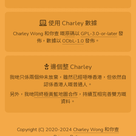
使用 Charley 數據
Charley Wong 和你查 嘅
原碼
以
GPL-3.0-or-later
發
佈，數據以
ODbL-1.0
發佈。
邊個整 Charley
我哋只係兩個仲未放棄，雖然已經唔喺香港，但依然自
認係香港人嘅普通人。
另外，我哋
同終極黃藍地圖合作
，持續互相完善雙方嘅
資料。
Copyright (C) 2020-2024
Charley Wong 和你查