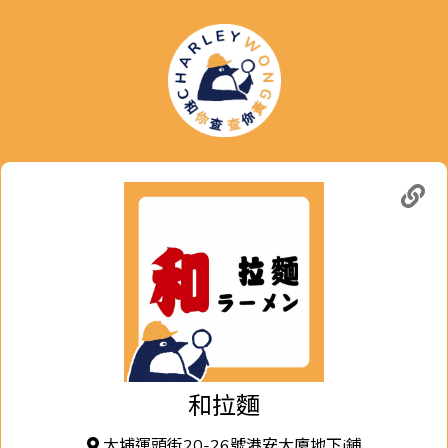
和拉麵
大埔運頭街20-26號港安大廈地下j鋪