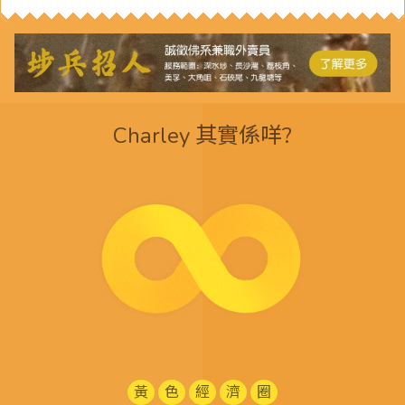
Charley 其實係咩?
黃
色
經
濟
圈