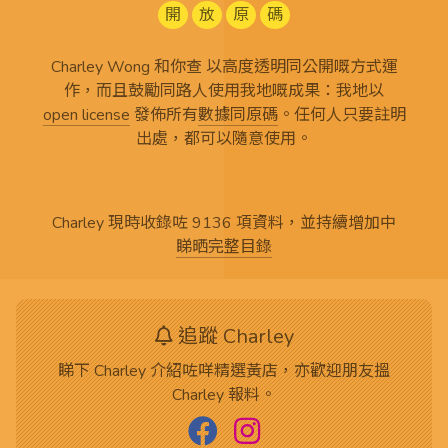
開
放
原
碼
Charley Wong 和你查 以高度透明同公開嘅方式運
作，而且鼓勵同路人使用我地嘅成果：我地以
open license
發佈所有
數據同原碼
。任何人只要註明
出處，都可以隨意使用。
Charley 現時收錄咗 9136 項資料，並持續增加中
睇晒完整目錄
追蹤 Charley
睇下 Charley 介紹咗咩精選黃店，亦歡迎朋友搵
Charley 報料。