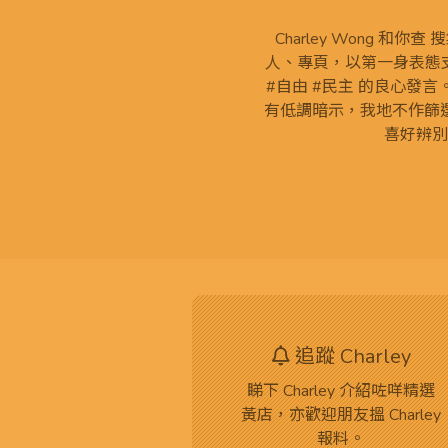
Charley Wong 和你
人、專頁，以第一身表態支
#自由 #民主 的良心發
有低調暗示，我地不作篩
喜好辨別
追蹤 Charley
睇下 Charley 介紹咗咩精選
黃店，亦歡迎朋友搵 Charley
報料。