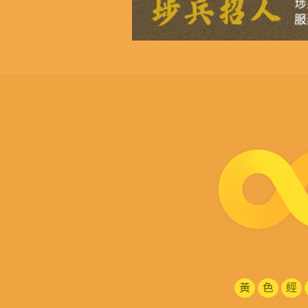
黃
色
經