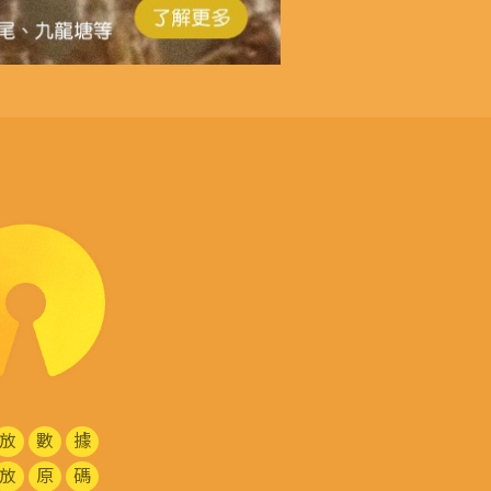
放
數
據
放
原
碼