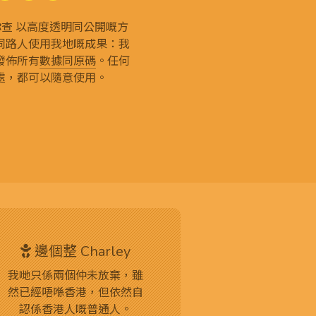
g 和你查 以高度透明同公開嘅方
同路人使用我地嘅成果：我
發佈所有
數據同原碼
。任何
處，都可以隨意使用。
邊個整 Charley
我哋只係兩個仲未放棄，雖
然已經唔喺香港，但依然自
認係香港人嘅普通人。