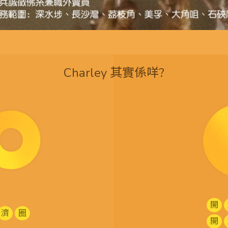
Charley 其實係咩?
開
濟
圈
開