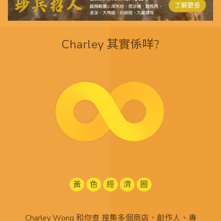
Charley 其實係咩?
黃
色
經
濟
圈
Charley Wong 和你查 搜集多個商店、創作人、專