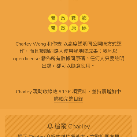
開
放
數
據
開
放
原
碼
Charley Wong 和你查 以高度透明同公開嘅方式運
作，而且鼓勵同路人使用我地嘅成果：我地以
open license
發佈所有
數據同原碼
。任何人只要註明
出處，都可以隨意使用。
Charley 現時收錄咗 9136 項資料，並持續增加中
睇晒完整目錄
追蹤 Charley
睇下 Charley 介紹咗咩精選黃店，亦歡迎朋友搵