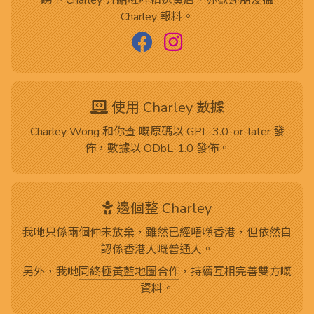
Charley 報料。
使用 Charley 數據
Charley Wong 和你查 嘅
原碼
以
GPL-3.0-or-later
發
佈，數據以
ODbL-1.0
發佈。
邊個整 Charley
我哋只係兩個仲未放棄，雖然已經唔喺香港，但依然自
認係香港人嘅普通人。
另外，我哋
同終極黃藍地圖合作
，持續互相完善雙方嘅
資料。