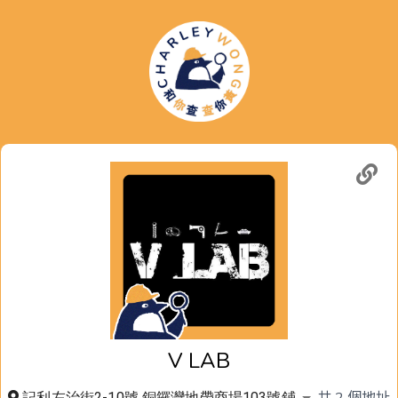
V LAB
共
2
個地址
記利左治街2-10號 銅鑼灣地帶商場103號鋪