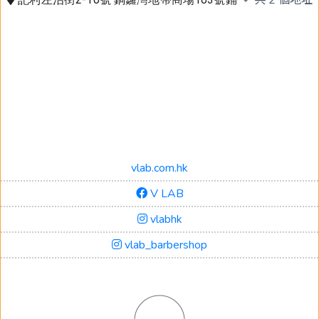
vlab.com.hk
V LAB
vlabhk
vlab_barbershop