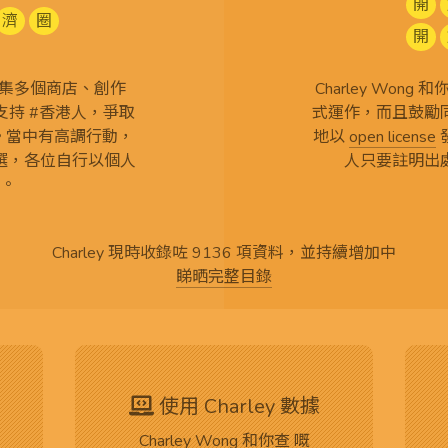
開
濟
圈
開
查 搜集多個商店、創作
Charley Won
持 #香港人，爭取
式運作，而且鼓勵
言。當中有高調行動，
地以
open license
選，各位自行以個人
人只要註明出
。
Charley 現時收錄咗 9136 項資料，並持續增加中
睇晒完整目錄
使用 Charley 數據
Charley Wong 和你查 嘅