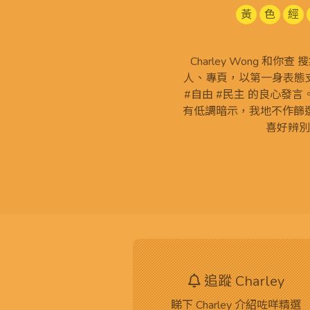
黃
色
經
Charley Wong 和你
人、專頁，以第一身表態支
#自由 #民主 的良心發
有低調暗示，我地不作篩
喜好辨別
追蹤 Charley
睇下 Charley 介紹咗咩精選