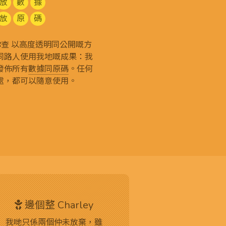
放
數
據
放
原
碼
g 和你查 以高度透明同公開嘅方
同路人使用我地嘅成果：我
發佈所有
數據同原碼
。任何
處，都可以隨意使用。
邊個整 Charley
我哋只係兩個仲未放棄，雖