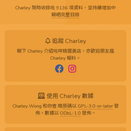
Charley 現時收錄咗 9136 項資料，並持續增加中
睇晒完整目錄
追蹤 Charley
睇下 Charley 介紹咗咩精選黃店，亦歡迎朋友搵
Charley 報料。
使用 Charley 數據
Charley Wong 和你查 嘅
原碼
以
GPL-3.0-or-later
發
佈，數據以
ODbL-1.0
發佈。