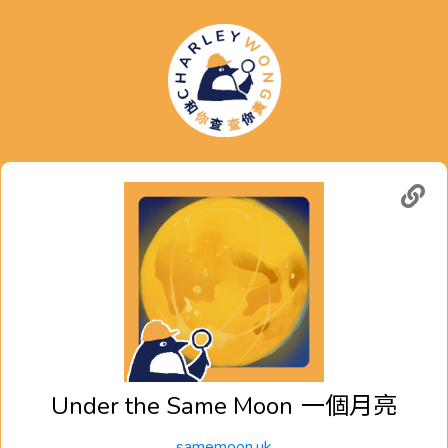
Under the Same Moon
一個月亮
samemoon.uk