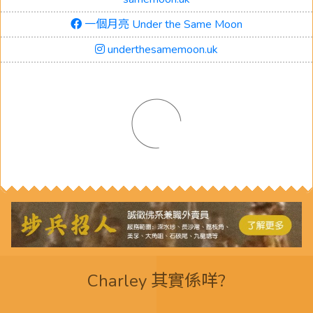
一個月亮 Under the Same Moon
underthesamemoon.uk
Charley 其實係咩?