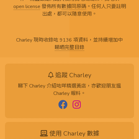
open license
發佈所有
數據同原碼
。任何人只要註明
出處，都可以隨意使用。
Charley 現時收錄咗 9136 項資料，並持續增加中
睇晒完整目錄
追蹤 Charley
睇下 Charley 介紹咗咩精選黃店，亦歡迎朋友搵
Charley 報料。
使用 Charley 數據