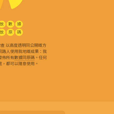
放
數
據
放
原
碼
g 和你查 以高度透明同公開嘅方
同路人使用我地嘅成果：我
發佈所有
數據同原碼
。任何
處，都可以隨意使用。