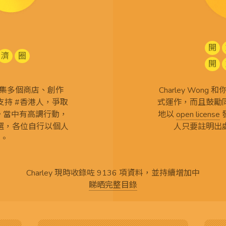
開
濟
圈
開
查 搜集多個商店、創作
Charley Won
持 #香港人，爭取
式運作，而且鼓勵
言。當中有高調行動，
地以
open license
選，各位自行以個人
人只要註明出
。
Charley 現時收錄咗 9136 項資料，並持續增加中
睇晒完整目錄