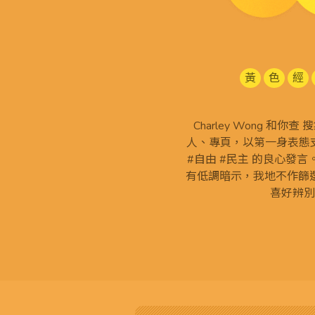
黃
色
經
Charley Wong 和你
人、專頁，以第一身表態支
#自由 #民主 的良心發
有低調暗示，我地不作篩
喜好辨別