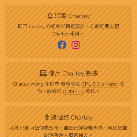
追蹤 Charley
睇下 Charley 介紹咗咩精選黃店，亦歡迎朋友搵
Charley 報料。
使用 Charley 數據
Charley Wong 和你查 嘅
原碼
以
GPL-3.0-or-later
發
佈，數據以
ODbL-1.0
發佈。
邊個整 Charley
我哋只係兩個仲未放棄，雖然已經唔喺香港，但依然自
認係香港人嘅普通人。