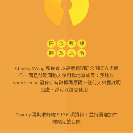
開
放
數
據
開
放
原
碼
Charley Wong 和你查 以高度透明同公開嘅方式運
作，而且鼓勵同路人使用我地嘅成果：我地以
open license
發佈所有
數據同原碼
。任何人只要註明
出處，都可以隨意使用。
Charley 現時收錄咗 9136 項資料，並持續增加中
睇晒完整目錄