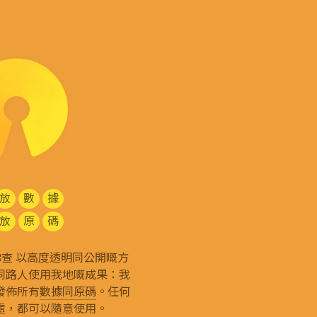
放
數
據
放
原
碼
g 和你查 以高度透明同公開嘅方
同路人使用我地嘅成果：我
發佈所有
數據同原碼
。任何
處，都可以隨意使用。