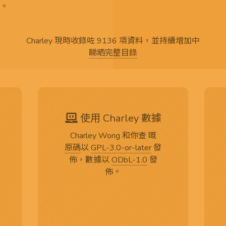
。
Charley 現時收錄咗 9136 項資料，並持續增加中
睇晒完整目錄
使用 Charley 數據
Charley Wong 和你查 嘅
原碼
以
GPL-3.0-or-later
發
佈，數據以
ODbL-1.0
發
佈。