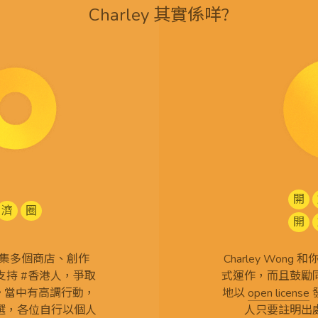
Charley 其實係咩?
開
濟
圈
開
查 搜集多個商店、創作
Charley Won
持 #香港人，爭取
式運作，而且鼓勵
言。當中有高調行動，
地以
open license
選，各位自行以個人
人只要註明出