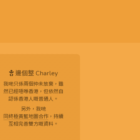
邊個整 Charley
我哋只係兩個仲未放棄，雖
然已經唔喺香港，但依然自
認係香港人嘅普通人。
另外，我哋
同終極黃藍地圖合作
，持續
互相完善雙方嘅資料。