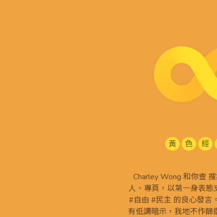
黃
色
經
Charley Wong 和你
人、專頁，以第一身表態支
#自由 #民主 的良心發
有低調暗示，我地不作篩