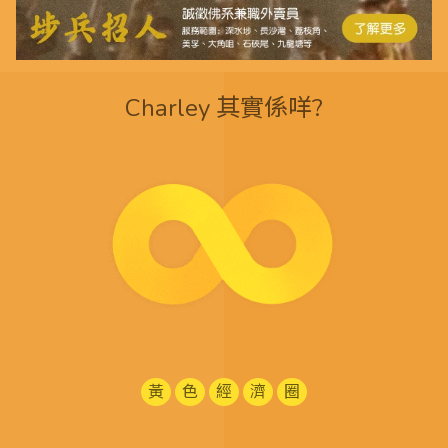
Charley 其實係咩?
黃
色
經
濟
圈