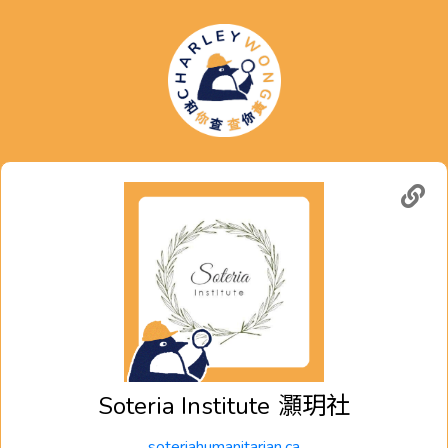
Soteria Institute
灝玥社
soteriahumanitarian.ca