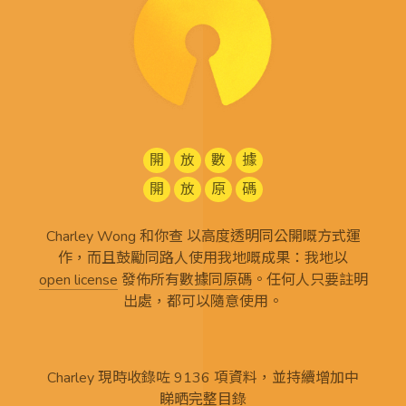
開
放
數
據
開
放
原
碼
Charley Wong 和你查 以高度透明同公開嘅方式運
作，而且鼓勵同路人使用我地嘅成果：我地以
open license
發佈所有
數據同原碼
。任何人只要註明
出處，都可以隨意使用。
Charley 現時收錄咗 9136 項資料，並持續增加中
睇晒完整目錄