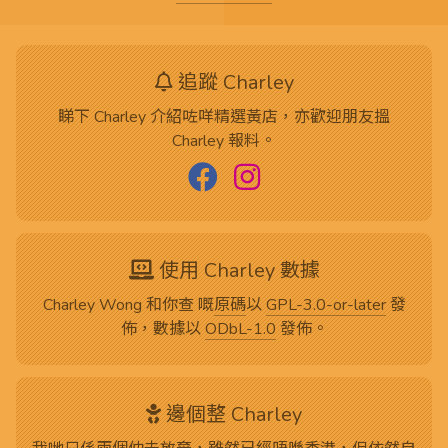
追蹤 Charley
睇下 Charley 介紹咗咩精選黃店，亦歡迎朋友搵
Charley 報料。
使用 Charley 數據
Charley Wong 和你查 嘅
原碼
以
GPL-3.0-or-later
發
佈，數據以
ODbL-1.0
發佈。
邊個整 Charley