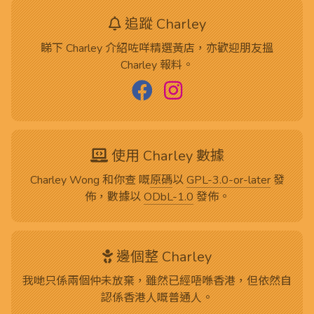
追蹤 Charley
睇下 Charley 介紹咗咩精選黃店，亦歡迎朋友搵
Charley 報料。
使用 Charley 數據
Charley Wong 和你查 嘅
原碼
以
GPL-3.0-or-later
發
佈，數據以
ODbL-1.0
發佈。
邊個整 Charley
我哋只係兩個仲未放棄，雖然已經唔喺香港，但依然自
認係香港人嘅普通人。