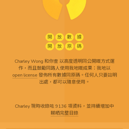
開
放
數
據
開
放
原
碼
Charley Wong 和你查 以高度透明同公開嘅方式運
作，而且鼓勵同路人使用我地嘅成果：我地以
open license
發佈所有
數據同原碼
。任何人只要註明
出處，都可以隨意使用。
Charley 現時收錄咗 9136 項資料，並持續增加中
睇晒完整目錄