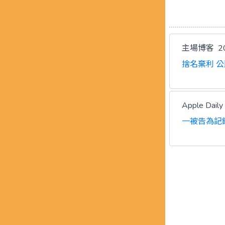
主場博客
2
捨名棄利 
Apple Dai
一被告為記