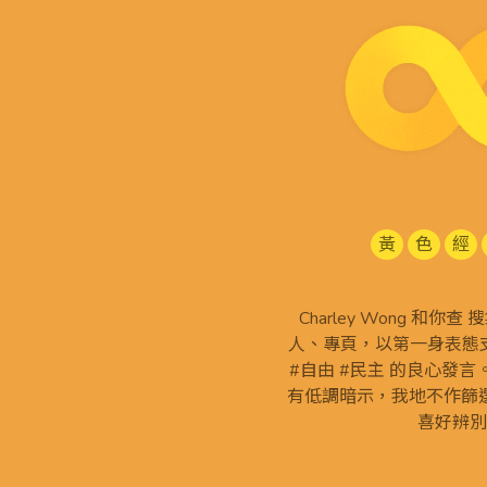
黃
色
經
Charley Wong 和你
人、專頁，以第一身表態支
#自由 #民主 的良心發
有低調暗示，我地不作篩
喜好辨別