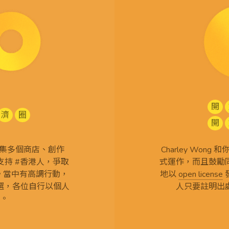
開
濟
圈
開
查 搜集多個商店、創作
Charley Won
持 #香港人，爭取
式運作，而且鼓勵
言。當中有高調行動，
地以
open license
選，各位自行以個人
人只要註明出
。