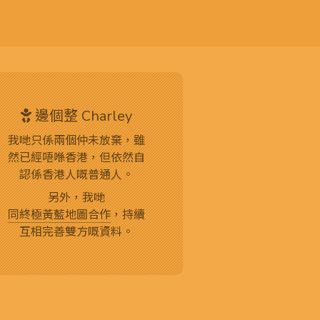
邊個整 Charley
我哋只係兩個仲未放棄，雖
然已經唔喺香港，但依然自
認係香港人嘅普通人。
另外，我哋
同終極黃藍地圖合作
，持續
互相完善雙方嘅資料。