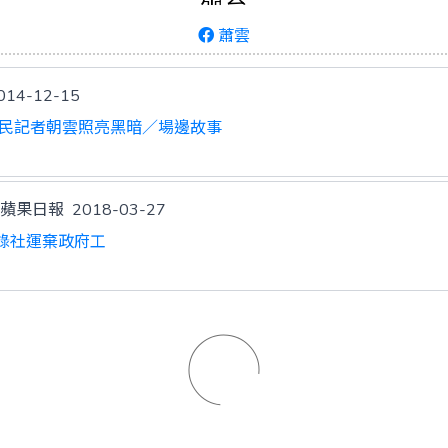
蕭雲
014-12-15
公民記者朝雲照亮黑暗／場邊故事
ly 蘋果日報
2018-03-27
錄社運棄政府工