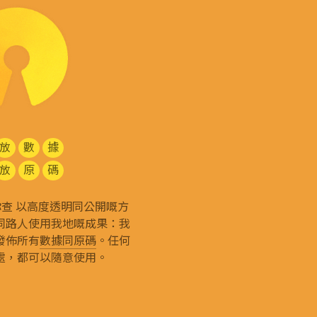
放
數
據
放
原
碼
g 和你查 以高度透明同公開嘅方
同路人使用我地嘅成果：我
發佈所有
數據同原碼
。任何
處，都可以隨意使用。