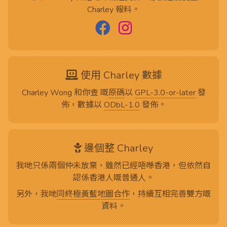
Charley 報料。
使用 Charley 數據
Charley Wong 和你查 嘅
原碼
以
GPL-3.0-or-later
發
佈，數據以
ODbL-1.0
發佈。
邊個整 Charley
我哋只係兩個仲未放棄，雖然已經唔喺香港，但依然自
認係香港人嘅普通人。
另外，我哋
同終極黃藍地圖合作
，持續互相完善雙方嘅
資料。