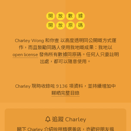
開
放
數
據
開
放
原
碼
Charley Wong 和你查 以高度透明同公開嘅方式運
作，而且鼓勵同路人使用我地嘅成果：我地以
open license
發佈所有
數據同原碼
。任何人只要註明
出處，都可以隨意使用。
Charley 現時收錄咗 9136 項資料，並持續增加中
睇晒完整目錄
追蹤 Charley
睇下 Charley 介紹咗咩精選黃店，亦歡迎朋友搵