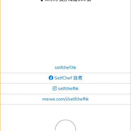
selfchef.hk
SelfChef 自煮
selfchefhk
mewe.com/i/selfchefhk