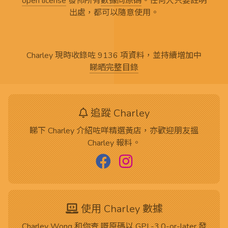
open license
發佈所有
數據同原碼
。任何人只要註明
出處，都可以隨意使用。
Charley 現時收錄咗 9136 項資料，並持續增加中
睇晒完整目錄
追蹤 Charley
睇下 Charley 介紹咗咩精選黃店，亦歡迎朋友搵
Charley 報料。
使用 Charley 數據
Charley Wong 和你查 嘅
原碼
以
GPL-3.0-or-later
發