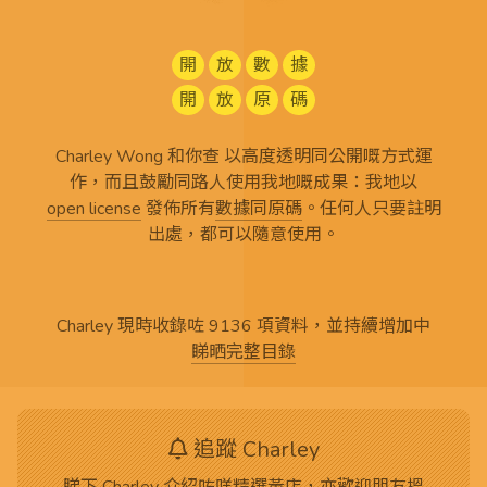
開
放
數
據
開
放
原
碼
Charley Wong 和你查 以高度透明同公開嘅方式運
作，而且鼓勵同路人使用我地嘅成果：我地以
open license
發佈所有
數據同原碼
。任何人只要註明
出處，都可以隨意使用。
Charley 現時收錄咗 9136 項資料，並持續增加中
睇晒完整目錄
追蹤 Charley
睇下 Charley 介紹咗咩精選黃店，亦歡迎朋友搵