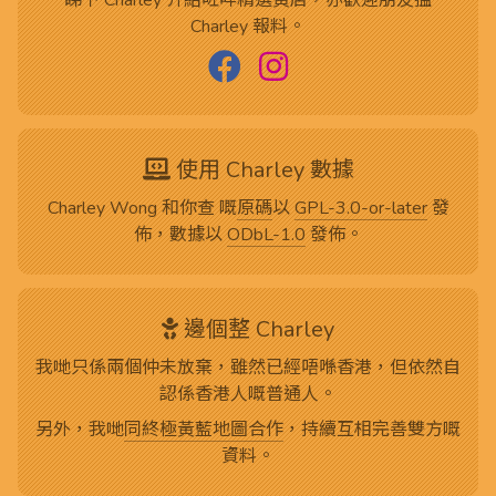
Charley 報料。
使用 Charley 數據
Charley Wong 和你查 嘅
原碼
以
GPL-3.0-or-later
發
佈，數據以
ODbL-1.0
發佈。
邊個整 Charley
我哋只係兩個仲未放棄，雖然已經唔喺香港，但依然自
認係香港人嘅普通人。
另外，我哋
同終極黃藍地圖合作
，持續互相完善雙方嘅
資料。