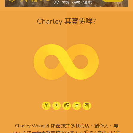
Charley 其實係咩?
黃
色
經
濟
圈
Charley Wong 和你查 搜集多個商店、創作人、專