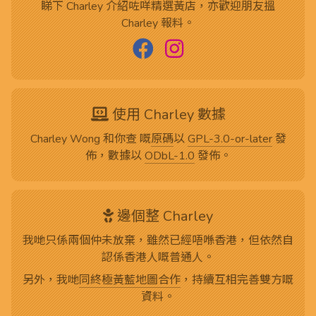
睇下 Charley 介紹咗咩精選黃店，亦歡迎朋友搵
Charley 報料。
使用 Charley 數據
Charley Wong 和你查 嘅
原碼
以
GPL-3.0-or-later
發
佈，數據以
ODbL-1.0
發佈。
邊個整 Charley
我哋只係兩個仲未放棄，雖然已經唔喺香港，但依然自
認係香港人嘅普通人。
另外，我哋
同終極黃藍地圖合作
，持續互相完善雙方嘅
資料。