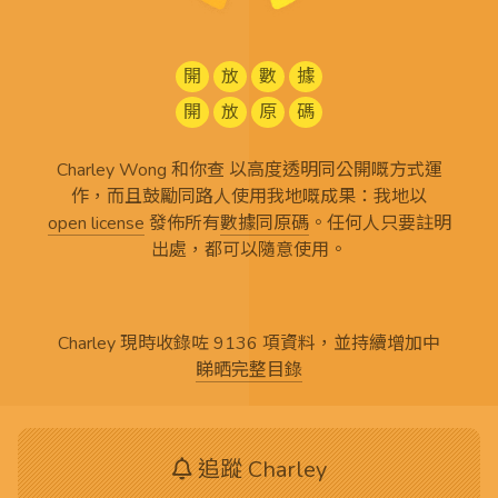
開
放
數
據
開
放
原
碼
Charley Wong 和你查 以高度透明同公開嘅方式運
作，而且鼓勵同路人使用我地嘅成果：我地以
open license
發佈所有
數據同原碼
。任何人只要註明
出處，都可以隨意使用。
Charley 現時收錄咗 9136 項資料，並持續增加中
睇晒完整目錄
追蹤 Charley