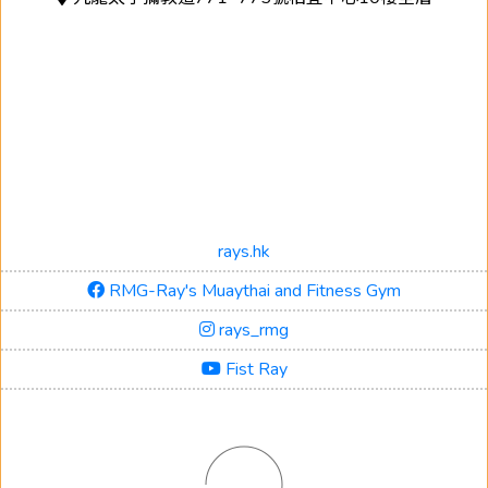
rays.hk
RMG-Ray's Muaythai and Fitness Gym
rays_rmg
Fist Ray