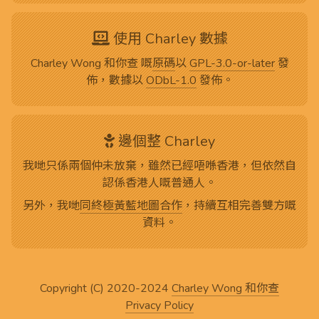
使用 Charley 數據
Charley Wong 和你查 嘅
原碼
以
GPL-3.0-or-later
發
佈，數據以
ODbL-1.0
發佈。
邊個整 Charley
我哋只係兩個仲未放棄，雖然已經唔喺香港，但依然自
認係香港人嘅普通人。
另外，我哋
同終極黃藍地圖合作
，持續互相完善雙方嘅
資料。
Copyright (C) 2020-2024
Charley Wong 和你查
Privacy Policy