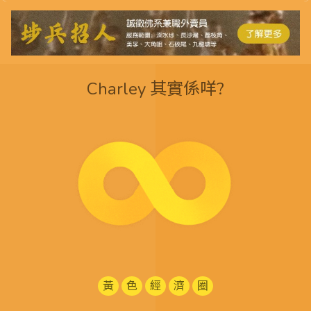
Charley 其實係咩?
黃
色
經
濟
圈