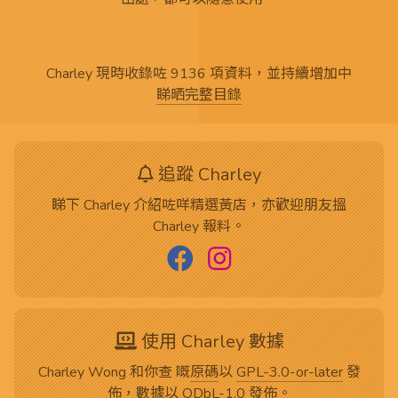
Charley 現時收錄咗 9136 項資料，並持續增加中
睇晒完整目錄
追蹤 Charley
睇下 Charley 介紹咗咩精選黃店，亦歡迎朋友搵
Charley 報料。
使用 Charley 數據
Charley Wong 和你查 嘅
原碼
以
GPL-3.0-or-later
發
佈，數據以
ODbL-1.0
發佈。