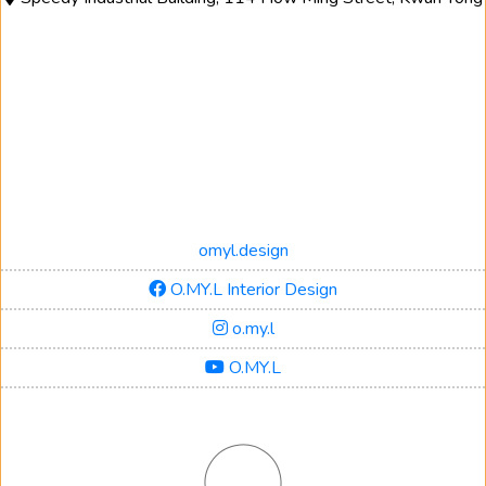
omyl.design
O.MY.L Interior Design
o.my.l
O.MY.L