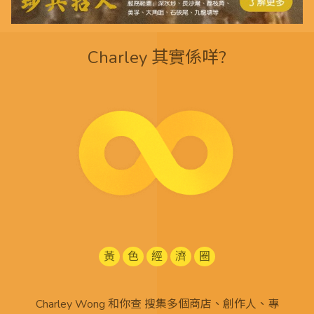
Charley 其實係咩?
黃
色
經
濟
圈
Charley Wong 和你查 搜集多個商店、創作人、專