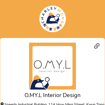
O.MY.L Interior Design
Speedy Industrial Building, 114 How Ming Street, Kwun Tong