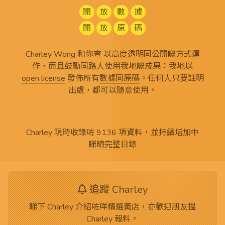
開
放
數
據
開
放
原
碼
Charley Wong 和你查 以高度透明同公開嘅方式運
作，而且鼓勵同路人使用我地嘅成果：我地以
open license
發佈所有
數據同原碼
。任何人只要註明
出處，都可以隨意使用。
Charley 現時收錄咗 9136 項資料，並持續增加中
睇晒完整目錄
追蹤 Charley
睇下 Charley 介紹咗咩精選黃店，亦歡迎朋友搵
Charley 報料。