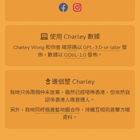
使用 Charley 數據
Charley Wong 和你查 嘅
原碼
以
GPL-3.0-or-later
發
佈，數據以
ODbL-1.0
發佈。
邊個整 Charley
我哋只係兩個仲未放棄，雖然已經唔喺香港，但依然自
認係香港人嘅普通人。
另外，我哋
同終極黃藍地圖合作
，持續互相完善雙方嘅
資料。