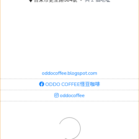
oddocoffee.blogspot.com
ODDO COFFEE怪豆咖啡
oddocoffee