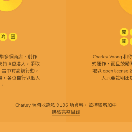
開
濟
圈
開
查 搜集多個商店、創作
Charley Won
持 #香港人，爭取
式運作，而且鼓勵
言。當中有高調行動，
地以
open license
選，各位自行以個人
人只要註明出
。
Charley 現時收錄咗 9136 項資料，並持續增加中
睇晒完整目錄