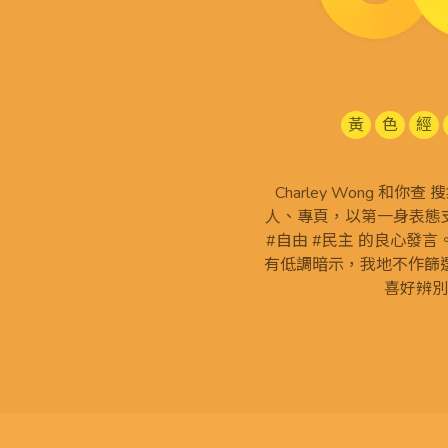
黃
色
經
Charley Wong 和你
人、專頁，以第一身表態支
#自由 #民主 的良心發
有低調暗示，我地不作篩
喜好辨別