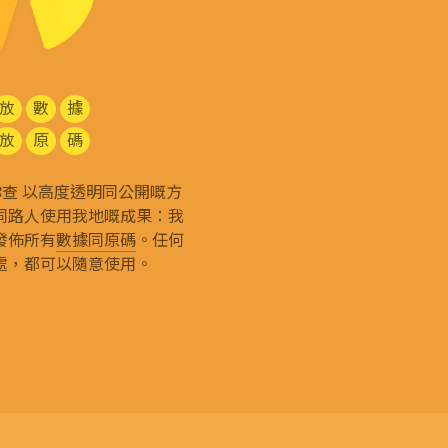
放
數
據
放
原
碼
g 和你查 以高度透明同公開嘅方
同路人使用我地嘅成果：我
發佈所有
數據同原碼
。任何
處，都可以隨意使用。