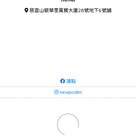
慈雲山毓華里萬寶大廈28號地下6號舖
蒲點
newpodim