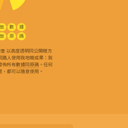
放
數
據
放
原
碼
g 和你查 以高度透明同公開嘅方
同路人使用我地嘅成果：我
發佈所有
數據同原碼
。任何
處，都可以隨意使用。