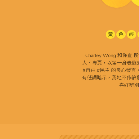
黃
色
經
Charley Wong 和你
人、專頁，以第一身表態支
#自由 #民主 的良心發
有低調暗示，我地不作篩
喜好辨別