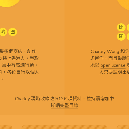
開
濟
圈
開
查 搜集多個商店、創作
Charley Won
持 #香港人，爭取
式運作，而且鼓勵
言。當中有高調行動，
地以
open license
選，各位自行以個人
人只要註明出
。
Charley 現時收錄咗 9136 項資料，並持續增加中
睇晒完整目錄